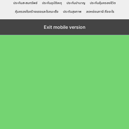
ประกันสะสมทรัพย์
ประกันอุบัติเหตุ
ประกันบำนาญ
ประกันคุ้มครองชีวิต
คุ้มครองโรคร้ายแรงและโรคมะเร็ง
ประกันสุขภาพ
ลดหย่อนภาษี คืออะไร
Exit mobile version