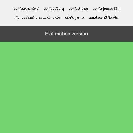
ประกันสะสมทรัพย์
ประกันอุบัติเหตุ
ประกันบำนาญ
ประกันคุ้มครองชีวิต
คุ้มครองโรคร้ายแรงและโรคมะเร็ง
ประกันสุขภาพ
ลดหย่อนภาษี คืออะไร
Exit mobile version