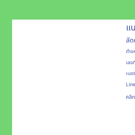
แน
ลัด
ตำแห
เลขท
เบอร
Lin
คลิก